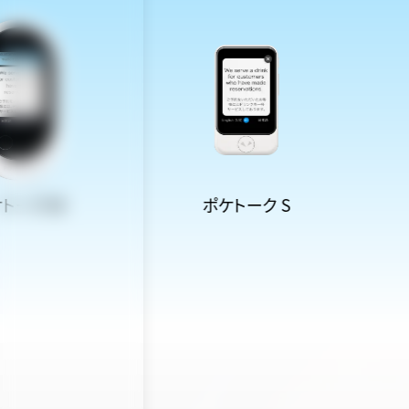
ーク W
ポケトーク S
ポ