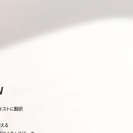
W
キストに翻訳
使える