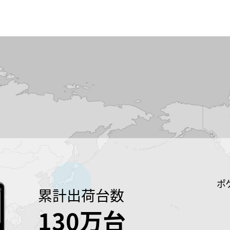
ポ
累計出荷台数
130万台